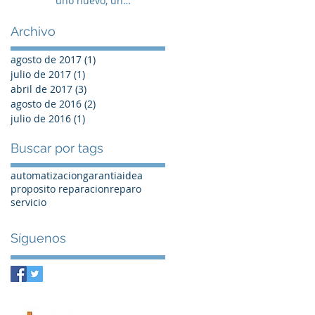
uno nuevo, un
refurbished o no hacer
nada?
Archivo
agosto de 2017
(1)
1 entrada
julio de 2017
(1)
1 entrada
abril de 2017
(3)
3 entradas
agosto de 2016
(2)
2 entradas
julio de 2016
(1)
1 entrada
Buscar por tags
automatizacion
garantia
idea
proposito reparacion
reparo
servicio
Síguenos