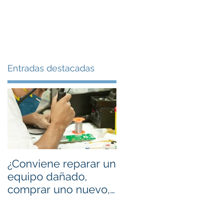
ontacto
Garantias
Tienda
Entradas destacadas
¿Conviene reparar un
equipo dañado,
comprar uno nuevo,
un refurbished o no
hacer nada?