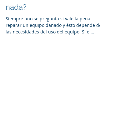
dañado, comprar uno nuevo,
un refurbished o no hacer
nada?
Siempre uno se pregunta si vale la pena
reparar un equipo dañado y ésto depende de
las necesidades del uso del equipo. Si el
equipo no se...
Entradas destacadas