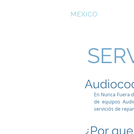
NFS
MEXICO
Home
SER
Audioco
En Nunca Fuera d
de equipos Audi
serviciós de repa
¿Por que 