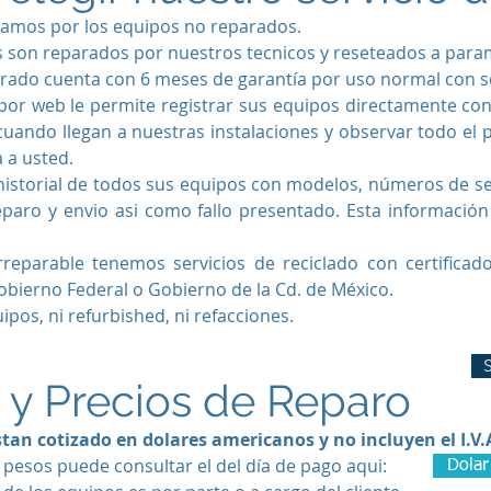
amos por los equipos no reparados.
 son reparados por nuestros tecnicos y reseteados a param
ado cuenta con 6 meses de garantía por uso normal con sel
por web le permite registrar sus equipos directamente c
uando llegan a nuestras instalaciones y observar todo el
 a usted.
storial de todos sus equipos
con modelos, números de ser
eparo y envio asi como fallo presentado. Esta información
irreparable tenemos servicios de reciclado con certificad
obierno Federal o Gobierno de la Cd. de México.
os, ni refurbished, ni refacciones.
S
s y Precios de Reparo
stan cotizado en dolares americanos y no incluyen el I.V.
 pesos puede consultar el del día de pago aqui:
Dolar 