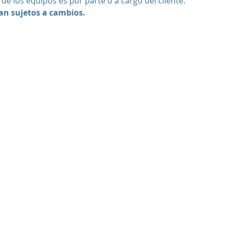
 de los equipos es por parte o a cargo del cliente.
tan sujetos a cambios.