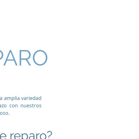
ontacto
Garantias
Tienda
PARO
a amplia variedad
azo con nuestros
oso.
de reparo?