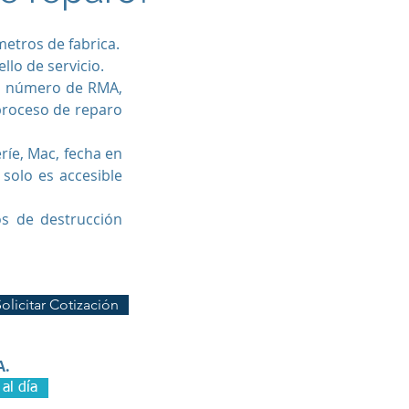
etros de fabrica.
lo de servicio.
on número de RMA,
 proceso de reparo
íe, Mac, fecha en
 solo es accesible
os de destrucción
olicitar Cotización
A.
al día